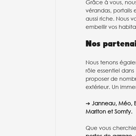
Grâce à vous, nous 
vérandas, portails 
aussi riche. Nous 
embellir vos habita
Nos partenai
Nous tenons égale
rôle essentiel dans
proposer de nombre
extérieur. Un imme
➔ 
Janneau
, 
Méo
, 
Mariton
 et 
Somfy
.
Que vous cherchie