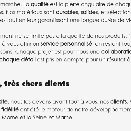
émarche. La 
qualité
 est la pierre angulaire de chaq
. Nos matériaux sont 
durables
, 
solides
, et sélectio
es tout en leur garantissant une longue durée de vi
ent ne se limite pas à la qualité de nos produits. 
à vous offrir un 
service personnalisé
, en restant tou
soins. Chaque projet est pour nous une 
collaborati
chaque détail
 est pris en compte pour un résultat à
 très chers clients
site
, nous les devons avant tout à vous, nos 
clients
.
 
fidélité
 ont été le moteur de notre développement 
a Marne et la Seine-et-Marne.