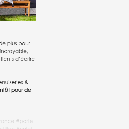
de plus pour 
incroyable, 
ents d’écrire 
nuiseries & 
ntôt pour de 
rance
#porte
rtillon
#volet