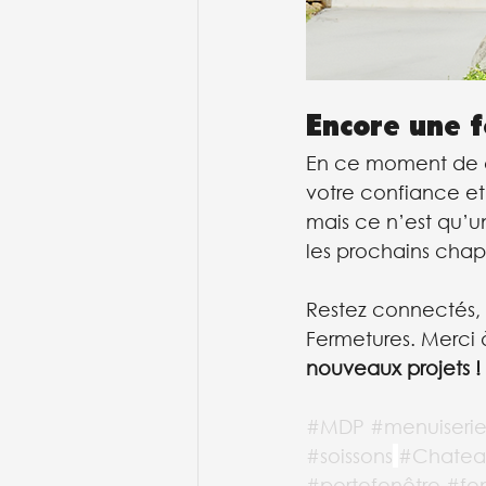
Encore une f
En ce moment de cé
votre confiance et 
mais ce n’est qu’u
les prochains chapi
Restez connectés, 
Fermetures. Merci 
nouveaux projets ! 
#MDP
#menuiseri
#soissons
#Chateau
#portefenêtre
#fe