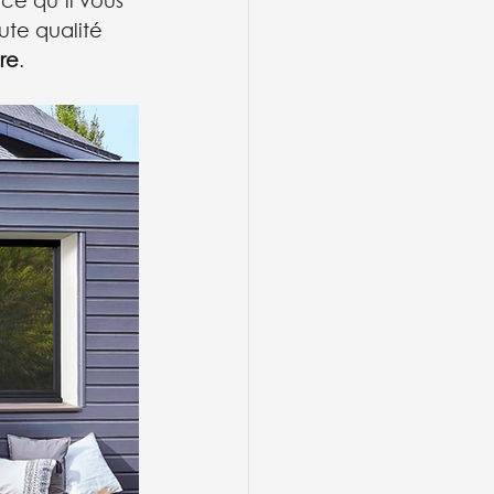
ce qu’il vous 
ute qualité 
re
.