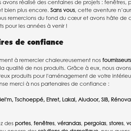
avons réalisé des centaines de projets : fenêtres, p
et bien plus encore. 
Sans vous
, cette aventure n’aur
vous remercions du fond du cœur et avons hâte de c
ts pour les années à venir !
res de confiance
ment à remercier chaleureusement nos 
fournisseurs
 la qualité de nos produits. Grâce à eux, nous avon
ux produits pour l'aménagement de votre intérieur
nse merci à nos partenaires de confiance :
Bel'm
, 
Tschoeppé
, 
Ehret
, 
Lakal
, 
Aludoor
, 
SIB
, 
Rénova
z des 
portes
, 
fenêtres
, 
vérandas
, 
pergolas
, 
stores
, 
v