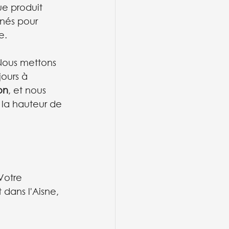
ue produit 
nnés pour 
e.
Nous mettons 
jours à 
on
, et nous 
 la hauteur de 
 Votre 
dans l'Aisne, 