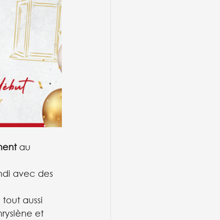
ment
 au 
ndi avec des 
tout aussi 
ryslène et 