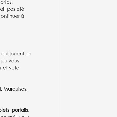
ortes, 
ait pas été 
ontinuer à 
 qui jouent un 
s pu vous 
 et vote 
l
, 
Marquises
, 
olets
, 
portails
, 