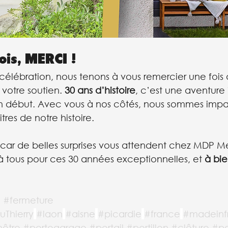
ois, MERCI ! 
lébration, nous tenons à vous remercier une fois 
votre soutien. 
30 ans d’histoire
, c’est une aventure 
n début. Avec vous à nos côtés, nous sommes impati
tres de notre histoire.
car de belles surprises vous attendent chez MDP Me
à tous pour ces 30 années exceptionnelles, et 
à bie
e
#fermeture
Thierry
#laon
#aisne
#picardie
#france
#madeinf
nêtre
#portegarage
#portail
#portillon
#clôture
#po