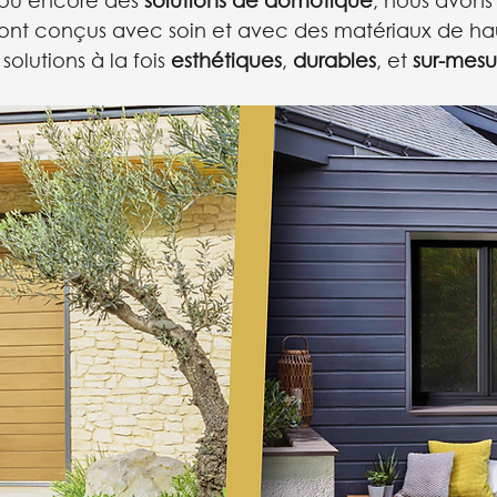
 ou encore des 
solutions de domotique
, nous avons 
 sont conçus avec soin et avec des matériaux de ha
solutions à la fois 
esthétiques
, 
durables
, et 
sur-mesu