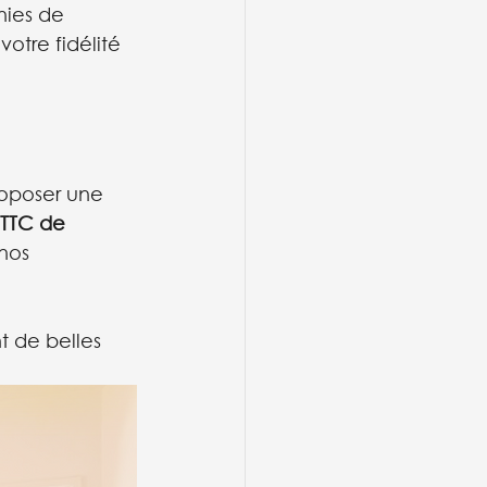
nies de 
 votre fidélité 
roposer une 
 TTC de 
nos 
t de belles 