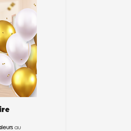
ire
aleurs
 au 