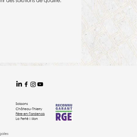
rir des solutions de qualité.
Soissons
Château-Thierry
Fère-en-Tardenois
La Ferté Milon
gales