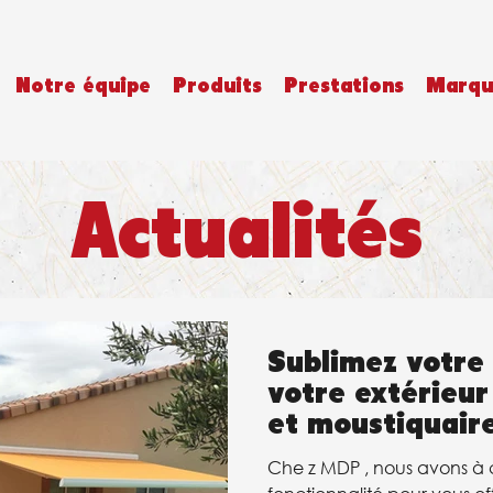
Notre équipe
Produits
Prestations
Marqu
Actualités
Sublimez votre i
votre extérieu
et moustiquaire
☀️
Che z MDP , nous avons à c