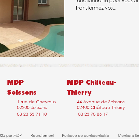
fonctionnalité pour vous off
Transformez vos...
MDP
MDP Château-
Soissons
Thierry
1 rue de Chevreux
44 Avenue de Soissons
02200 Soissons
02400 Château-Thierry
03 23 53 71 10
03 23 70 86 17
025 par MDP
Recr
utement
Politique de confidentialité
Mentions lé